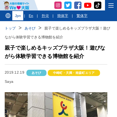
Jpn
|
En
|
한국
|
簡体字
|
繁体字
トップ
あそび
親子で楽しめるキッズプラザ大阪！遊び
ながら体験学習できる博物館を紹介
親子で楽しめるキッズプラザ大阪！遊びな
がら体験学習できる博物館を紹介
2019.12.19
あそび
中崎町・天満・南森町エリア
Saya