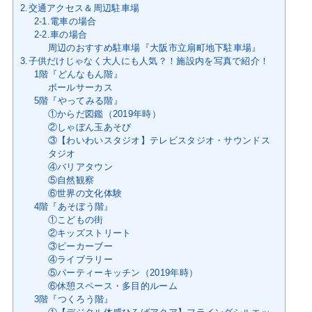
2.交通アクセス＆周辺駐車場
2-1.電車の場合
2-2.車の場合
周辺のおすすめ駐車場『大阪市立扇町地下駐車場』
3.子供だけじゃなく大人にも人気？！施設内を写真で紹介！
1階『どんなもん階』
ボールサーカス
5階『やってみる階』
①からだ図鑑（2019年時）
②しゃぼん玉あそび
③【わいわいスタジオ】テレビスタジオ・サウンドス
タジオ
④バリアタウン
⑤自然観察
⑥世界の文化体験
4階『あそぼう階』
①こどもの街
②キッズストリート
③ピーカーブー
④ライブラリー
⑤パーティーキッチン（2019年時）
⑥休憩スペース・多目的ルーム
3階『つくろう階』