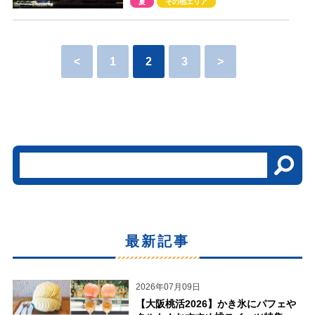
夏
その他エリア
<
1
2
3
>
最新記事
2026年07月09日
【大阪桃活2026】かき氷にパフェや