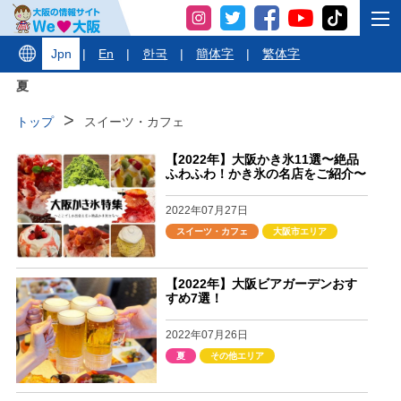
Jpn
|
En
|
한국
|
簡体字
|
繁体字
夏
トップ
スイーツ・カフェ
【2022年】大阪かき氷11選〜絶品
ふわふわ！かき氷の名店をご紹介〜
2022年07月27日
スイーツ・カフェ
大阪市エリア
【2022年】大阪ビアガーデンおす
すめ7選！
2022年07月26日
夏
その他エリア