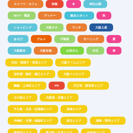
スイーツ・カフェ
特集
冬
神社仏閣
Wi-Fi・電源
ディナー
観光スポット
秋
ショッピング
大阪ネタ
ランチ
大阪土産
あそび
グルメ
不動産
モーニング
夏
大阪観光
大阪名物
お役立ち
生活
春
住吉・我孫子・長居エリア
大阪ドームエリア
京町堀・新町・堀江エリア
大阪ベイエリア
鶴橋・上本町エリア
PR
天王寺・新世界エリア
その他エリア
大阪城・京橋エリア
中之島・北浜・淀屋橋エリア
泉南エリア
中崎町・天満・南森町エリア
泉北エリア
福島・野田エリア
南河内エリア
新大阪・江坂エリア
中河内エリア