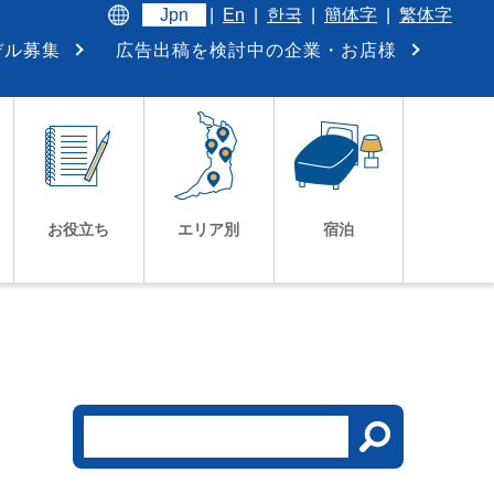
Jpn
|
En
|
한국
|
簡体字
|
繁体字
デル募集
広告出稿を検討中の企業・お店様
お役立ち
エリア別
宿泊