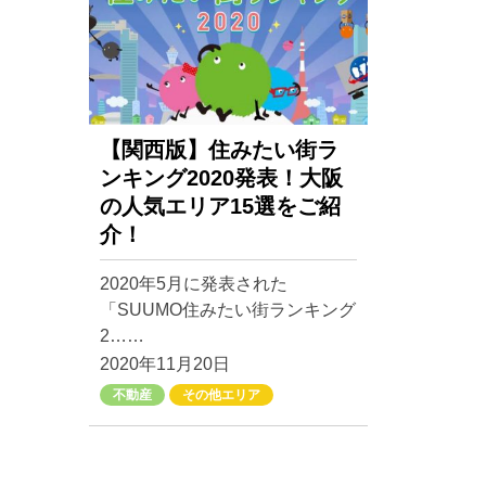
【関西版】住みたい街ラ
ンキング2020発表！大阪
の人気エリア15選をご紹
介！
2020年5月に発表された
「SUUMO住みたい街ランキング
2……
2020年11月20日
不動産
その他エリア