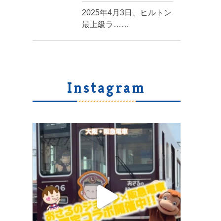
2025年4月3日、ヒルトン
最上級ラ……
Instagram