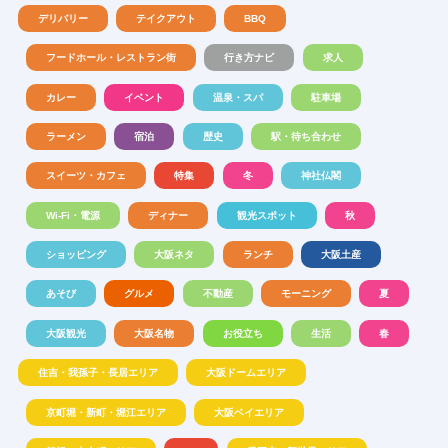
デリバリー
テイクアウト
BBQ
フードホール・レストラン街
行き方ナビ
求人
カレー
イベント
温泉・スパ
駐車場
ラーメン
宿泊
歴史
駅・待ち合わせ
スイーツ・カフェ
特集
冬
神社仏閣
Wi-Fi・電源
ディナー
観光スポット
秋
ショッピング
大阪ネタ
ランチ
大阪土産
あそび
グルメ
不動産
モーニング
夏
大阪観光
大阪名物
お役立ち
生活
春
住吉・我孫子・長居エリア
大阪ドームエリア
京町堀・新町・堀江エリア
大阪ベイエリア