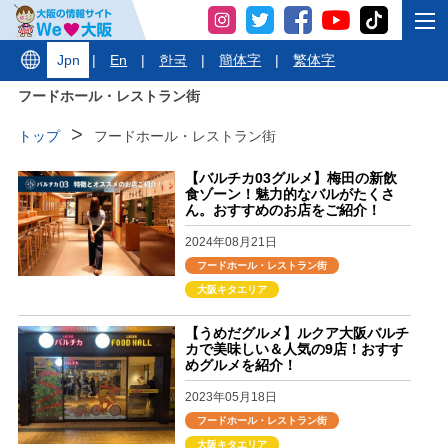
Jpn
|
En
|
한국
|
簡体字
|
繁体字
フードホール・レストラン街
トップ
フードホール・レストラン街
【バルチカ03グルメ】梅田の新飲
食ゾーン！魅力的なバルがたくさ
ん。おすすめのお店をご紹介！
2024年08月21日
フードホール・レストラン街
大阪キタエリア
【うめだグルメ】ルクア大阪バルチ
カで美味しい＆人気の9店！おすす
めグルメを紹介！
2023年05月18日
フードホール・レストラン街
大阪キタエリア