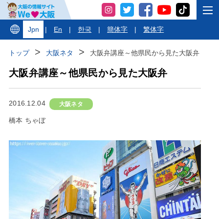
Jpn
|
En
|
한국
|
簡体字
|
繁体字
トップ
大阪ネタ
大阪弁講座～他県民から見た大阪弁
大阪弁講座～他県民から見た大阪弁
2016.12.04
大阪ネタ
橋本 ちゃぼ