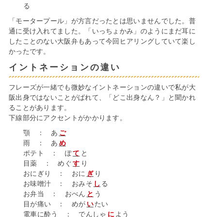
る
「モータープール」が方言だったとは思いませんでした。普
通に受け入れてました。「いっちょかみ」のようにまだ耳に
したことのない大阪弁もあって今回ヒアリングしていて楽し
かったです。
イントネーションの違い
フレーズが一緒でも微妙なイントネーションの違いで私が大
阪出身ではないことがばれて、「どこ出身なん？」と聞かれ
ることがあります。
下線部分にアクセントがかかります。
顎 ： あ
ご
雨 ： あ
め
ポテト ： ぽ
て
と
目薬 ： めぐ
す
り
おにぎり ： おに
ぎ
り
お味噌汁 ： おみそ
し
る
お弁当 ： おべん
と
う
目が痛い ： めが
い
たい
電車に酔う ： でんしゃ
に
よう