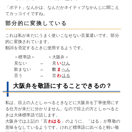
「ポテト」なんかは、なんだかネイティブなかんじに聞こえ
てカッコイイですね。
部分的に変換している
これは私が未だにうまく使いこなせない言葉遣いです。部分
的に変換されています。
動詞を否定するときに使用するようです。
＜標準語＞ ＜大阪弁＞
見ない → 見
い
ひん
飲まない →
飲
ま
へん
言う → 言
わ
はる
大阪弁を敬語にすることできるの？
私は、目上の人としゃべるときなどに大阪弁を丁寧使用にす
る仕方が未だに分かりません。なので目上の方としゃべると
きは大体標準語で話します。
大阪弁では上記の「言
わはる
」のように、「はる」が尊敬の
意味をなしているようです。けれど標準語に比べると軽い敬