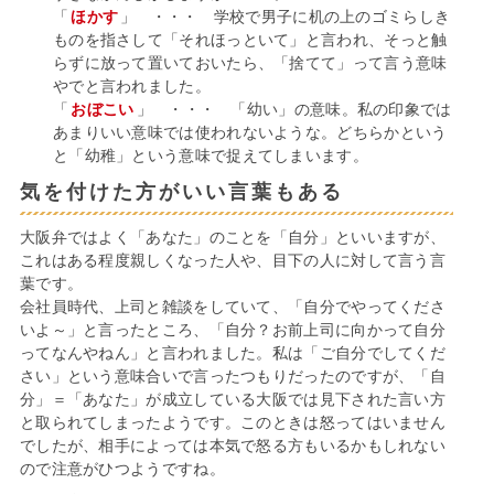
「
ほかす
」 ・・・ 学校で男子に机の上のゴミらしき
ものを指さして「それほっといて」と言われ、そっと触
らずに放って置いておいたら、「捨てて」って言う意味
やでと言われました。
「
おぼこい
」 ・・・ 「幼い」の意味。私の印象では
あまりいい意味では使われないような。どちらかという
と「幼稚」という意味で捉えてしまいます。
気を付けた方がいい言葉もある
大阪弁ではよく「あなた」のことを「自分」といいますが、
これはある程度親しくなった人や、目下の人に対して言う言
葉です。
会社員時代、上司と雑談をしていて、「自分でやってくださ
いよ～」と言ったところ、「自分？お前上司に向かって自分
ってなんやねん」と言われました。私は「ご自分でしてくだ
さい」という意味合いで言ったつもりだったのですが、「自
分」＝「あなた」が成立している大阪では見下された言い方
と取られてしまったようです。このときは怒ってはいません
でしたが、相手によっては本気で怒る方もいるかもしれない
ので注意がひつようですね。