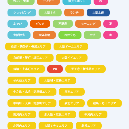
Wi-Fi・電源
ディナー
観光スポット
秋
ショッピング
大阪ネタ
ランチ
大阪土産
あそび
グルメ
不動産
モーニング
夏
大阪観光
大阪名物
お役立ち
生活
春
住吉・我孫子・長居エリア
大阪ドームエリア
京町堀・新町・堀江エリア
大阪ベイエリア
鶴橋・上本町エリア
PR
天王寺・新世界エリア
その他エリア
大阪城・京橋エリア
中之島・北浜・淀屋橋エリア
泉南エリア
中崎町・天満・南森町エリア
泉北エリア
福島・野田エリア
南河内エリア
新大阪・江坂エリア
中河内エリア
北河内エリア
大阪ミナミエリア
北摂エリア