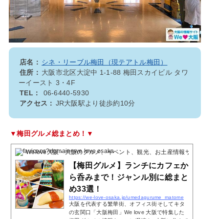
店名：
シネ・リーブル梅田（現テアトル梅田）
住所：
大阪市北区大淀中 1-1-88 梅田スカイビル タワ
ーイースト 3・4F
TEL：
06-6440-5930
アクセス：
JR大阪駅より徒歩約10分
▼梅田グルメ総まとめ！▼
Welove大阪・大阪のグルメ、イベント、観光、お土産情報サイト
2023
【梅田グルメ】ランチにカフェか
ら呑みまで！ジャンル別に総まと
め33選！
https://we-love-osaka.jp/umedagurume_matome
大阪を代表する繁華街、オフィス街そしてキタ
の玄関口「大阪梅田」We love 大阪で特集した