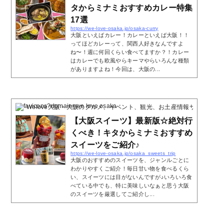
タからミナミおすすめカレー特集
17選
https://we-love-osaka.jp/osaka-curry
大阪といえばカレー！カレーといえば大阪！！
ってほどカレーって、関西人好きなんですよ
ね〜！週に何回くらい食べてますか？！カレー
はカレーでも欧風やらキーマやらいろんな種類
がありますよね！今回は、大阪の...
Welove大阪・大阪のグルメ、イベント、観光、お土産情報サイト
4 Poc
【大阪スイーツ】最新版☆絶対行
くべき！キタからミナミおすすめ
スイーツをご紹介♪
https://we-love-osaka.jp/osaka_sweets_trip
大阪のおすすめのスイーツを、ジャンルごとに
わかりやすくご紹介！毎日甘い物を食べるくら
い、スイーツには目がないんですが♪いろいろ食
べている中でも、特に美味しいなぁと思う大阪
のスイーツを厳選してご紹介し...