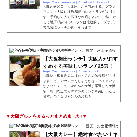
https://we-love-osaka.jp/umekitahiroba-lunch
大阪の玄関口「大阪駅」から直結する、グラン
フロント大阪には約80軒のレストランがありま
す。予約して入る高価なお店が多い6～9階。対
して地下1階のレストランは比較的リーズナブル
で気軽にランチが食べられます...
Welove大阪・大阪のグルメ、イベント、観光、お土産情報サイト
2024
【大阪梅田ランチ】大阪人がおす
すめする美味しいランチ25選！
https://we-love-osaka.jp/umeda-lunch
大阪駅・梅田周辺にはたくさんの飲食店があり
ます。どこでランチをしようかな？って迷いま
すよね？そこで、We love 大阪が厳選した大阪
駅・梅田周辺でおすすめのランチを紹介いたし
ます。色々なジャンルのお店を...
▼大阪グルメをまるっとまとめました♪▼
Welove大阪・大阪のグルメ、イベント、観光、お土産情報サイト
2020
【大阪カレー】絶対食べたい！キ