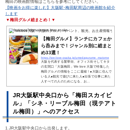
梅田の映画館情報はこちらを参考にしてください。
【映画をお得に楽しむ】大阪駅･梅田駅周辺の映画館を紹介
します
▼梅田グルメ総まとめ！▼
Welove大阪・大阪のグルメ、イベント、観光、お土産情報サイト
2023
【梅田グルメ】ランチにカフェか
ら呑みまで！ジャンル別に総まと
め33選！
https://we-love-osaka.jp/umedagurume_matome
大阪を代表する繁華街、オフィス街そしてキタ
の玄関口「大阪梅田」We love 大阪で特集した
梅田グルメの情報をここに凝縮！●大阪に住んで
いる人●観光で遊びに来た人●出張で仕事に来た
人すべての人のためになる、お...
JR大阪駅中央口から「梅田スカイビ
ル」「シネ・リーブル梅田（現テアト
ル梅田）」へのアクセス
1.JR大阪駅中央口から出発します。