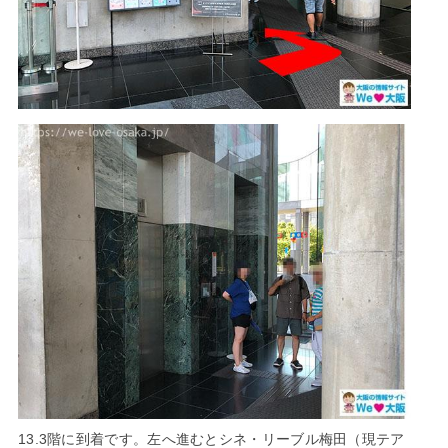
13.3階に到着です。左へ進むとシネ・リーブル梅田（現テア