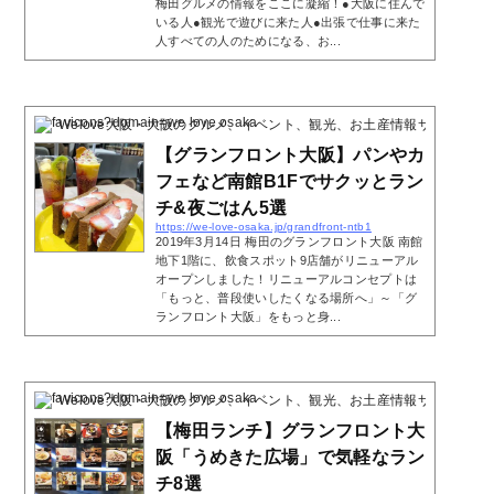
梅田グルメの情報をここに凝縮！●大阪に住んで
いる人●観光で遊びに来た人●出張で仕事に来た
人すべての人のためになる、お...
Welove大阪・大阪のグルメ、イベント、観光、お土産情報サイト
2019
【グランフロント大阪】パンやカ
フェなど南館B1Fでサクッとラン
チ&夜ごはん5選
https://we-love-osaka.jp/grandfront-ntb1
2019年3月14日 梅田のグランフロント大阪 南館
地下1階に、飲食スポット9店舗がリニューアル
オープンしました！リニューアルコンセプトは
「もっと、普段使いしたくなる場所へ」～「グ
ランフロント大阪」をもっと身...
Welove大阪・大阪のグルメ、イベント、観光、お土産情報サイト
2019
【梅田ランチ】グランフロント大
阪「うめきた広場」で気軽なラン
チ8選