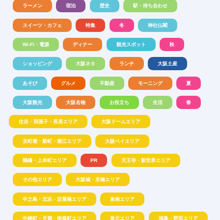
ラーメン
宿泊
歴史
駅・待ち合わせ
スイーツ・カフェ
特集
冬
神社仏閣
Wi-Fi・電源
ディナー
観光スポット
秋
ショッピング
大阪ネタ
ランチ
大阪土産
あそび
グルメ
不動産
モーニング
夏
大阪観光
大阪名物
お役立ち
生活
春
住吉・我孫子・長居エリア
大阪ドームエリア
京町堀・新町・堀江エリア
大阪ベイエリア
鶴橋・上本町エリア
PR
天王寺・新世界エリア
その他エリア
大阪城・京橋エリア
中之島・北浜・淀屋橋エリア
泉南エリア
中崎町・天満・南森町エリア
泉北エリア
福島・野田エリア