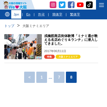
Jpn
|
En
|
한국
|
簡体字
|
繁体字
トップ
大阪ミナミエリア
戎橋筋商店街体験博「ミナミ通が教
える名店めぐり＆ランチ」に潜入し
てきました。
2017年06月11日
特集
大阪ミナミエリア
<
1
…
7
8