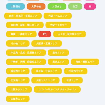
大阪観光
大阪名物
お役立ち
生活
春
住吉・我孫子・長居エリア
大阪ドームエリア
京町堀・新町・堀江エリア
大阪ベイエリア
鶴橋・上本町エリア
PR
天王寺・新世界エリア
その他エリア
大阪城・京橋エリア
中之島・北浜・淀屋橋エリア
泉南エリア
中崎町・天満・南森町エリア
泉北エリア
福島・野田エリア
南河内エリア
新大阪・江坂エリア
中河内エリア
北河内エリア
大阪ミナミエリア
北摂エリア
大阪キタエリア
ユニバーサル・スタジオ・ジャパン
大阪市エリア