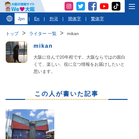
Jpn
|
En
|
한국
|
簡体字
|
繁体字
トップ
ライター 一覧
mikan
mikan
大阪に住んで20年程です。大阪ならではの面白
くて、楽しい、役に立つ情報をお届けしたいと
思います。
この人が書いた記事