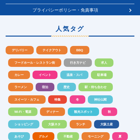
プライバシーポリシー・免責事項
人気タグ
デリバリー
テイクアウト
BBQ
フードホール・レストラン街
行き方ナビ
求人
カレー
イベント
温泉・スパ
駐車場
ラーメン
宿泊
歴史
駅・待ち合わせ
スイーツ・カフェ
特集
冬
神社仏閣
Wi-Fi・電源
ディナー
観光スポット
秋
ショッピング
大阪ネタ
ランチ
大阪土産
あそび
グルメ
不動産
モーニング
夏