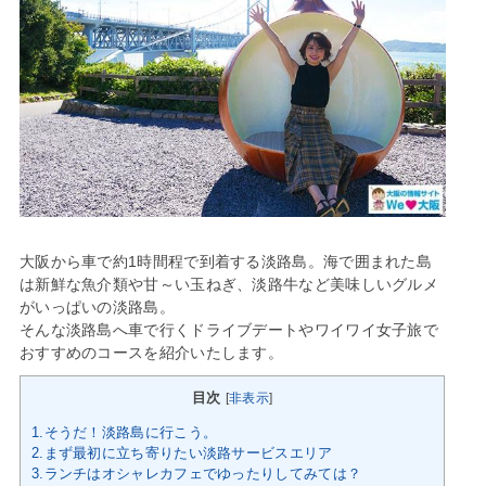
大阪から車で約1時間程で到着する淡路島。海で囲まれた島
は新鮮な魚介類や甘～い玉ねぎ、淡路牛など美味しいグルメ
がいっぱいの淡路島。
そんな淡路島へ車で行くドライブデートやワイワイ女子旅で
おすすめのコースを紹介いたします。
目次
[
非表示
]
1.そうだ！淡路島に行こう。
2.まず最初に立ち寄りたい淡路サービスエリア
3.ランチはオシャレカフェでゆったりしてみては？