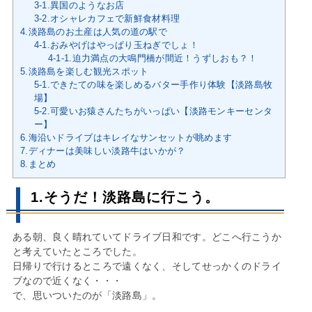
3-1.異国のようなお店
3-2.オシャレカフェで新鮮食材料理
4.淡路島のお土産は人気の道の駅で
4-1.おみやげはやっぱり玉ねぎでしょ！
4-1-1.迫力満点の大鳴門橋が間近！うずしおも？！
5.淡路島を楽しむ観光スポット
5-1.できたての味を楽しめるバター手作り体験【淡路島牧
場】
5-2.可愛いお猿さんたちがいっぱい【淡路モンキーセンタ
ー】
6.海沿いドライブはキレイなサンセットが眺めます
7.ディナーは美味しい淡路牛はいかが？
8.まとめ
1.そうだ！淡路島に行こう。
ある朝、良く晴れていてドライブ日和です。どこへ行こうか
と考えていたところでした。
日帰りで行けるところで遠くなく、そしてせっかくのドライ
ブなので近くなく・・・
で、思いついたのが「淡路島」。