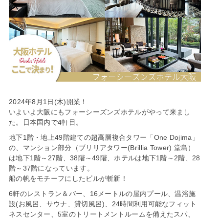
2024年8月1日(木)開業！
いよいよ大阪にもフォーシーズンズホテルがやって来まし
た。日本国内で4軒目。
地下1階・地上49階建ての超高層複合タワー「One Dojima」
の、マンション部分（ブリリアタワー(Brillia Tower) 堂島）
は地下1階～27階、38階～49階、ホテルは地下1階～2階、28
階～37階になっています。
船の帆をモチーフにしたビルが斬新！
6軒のレストラン＆バー、16メートルの屋内プール、温浴施
設(お⾵呂、サウナ、貸切⾵呂)、24時間利⽤可能なフィット
ネスセンター、5室のトリートメントルームを備えたスパ、