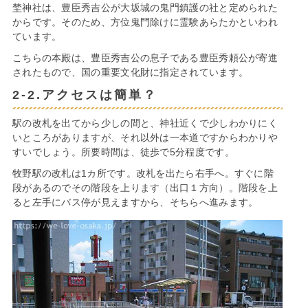
埜神社は、豊臣秀吉公が大坂城の鬼門鎮護の社と定められた
からです。そのため、方位鬼門除けに霊験あらたかといわれ
ています。
こちらの本殿は、豊臣秀吉公の息子である豊臣秀頼公が寄進
されたもので、国の重要文化財に指定されています。
2-2.アクセスは簡単？
駅の改札を出てから少しの間と、神社近くで少しわかりにく
いところがありますが、それ以外は一本道ですからわかりや
すいでしょう。所要時間は、徒歩で5分程度です。
牧野駅の改札は1カ所です。改札を出たら右手へ。すぐに階
段があるのでその階段を上ります（出口１方向）。階段を上
ると左手にバス停が見えますから、そちらへ進みます。