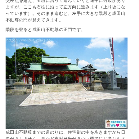
交差点を超え、玉垣に沿って進んでいくと途中に分岐があり
ますが、ここも石柱に沿って左方向に進みます（上り坂にな
っています）。そのまま進むと、左手に大きな階段と成田山
不動尊の門が見えてきます。
階段を登ると成田山不動尊の正門です。
成田山不動尊までの道のりは、住宅街の中を歩きますから日
影がありません。夏など直射日光がきつい季節にお参りをさ