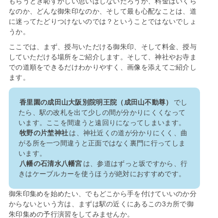
もらうとき恥ずかしい思いはしないだろうか、料金はいくら
なのか、どんな御朱印なのか、そして最も心配なことは、道
に迷ってたどりつけないのでは？ということではないでしょ
うか。
ここでは、まず、授与いただける御朱印、そして料金、授与
していただける場所をご紹介します。そして、神社やお寺ま
での道順をできるだけわかりやすく、画像を添えてご紹介し
ます。
香里園の成田山大阪別院明王院（成田山不動尊）
でし
たら、駅の改札を出て少しの間が分かりにくくなって
います。ここを間違うと遠回りになってしまいます。
牧野の片埜神社
は、神社近くの道が分かりにくく、曲
がる所を一つ間違うと正面ではなく裏門に行ってしま
います。
八幡の石清水八幡宮
は、参道はずっと坂ですから、行
きはケーブルカーを使うほうが絶対におすすめです。
御朱印集めを始めたい、でもどこから手を付けていいのか分
からないという方は、まずは駅の近くにあるこの3カ所で御
朱印集めの予行演習をしてみませんか。