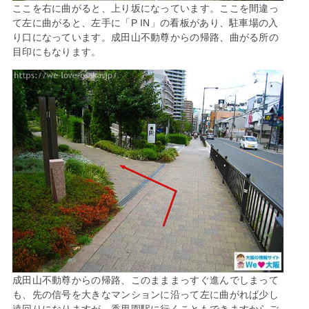
ここを右に曲がると、上り坂になっています。ここを間違っ
て左に曲がると、左手に「P IN」の看板があり、駐車場の入
り口になっています。成田山不動尊からの帰路、曲がる所の
目印にもなります。
成田山不動尊からの帰路、このまままっすぐ進んでしまって
も、先の信号を大きなマンションに沿って左に曲がれば少し