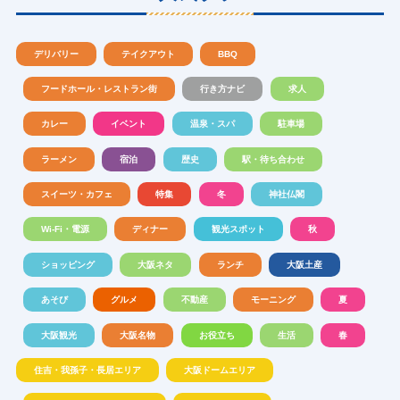
デリバリー
テイクアウト
BBQ
フードホール・レストラン街
行き方ナビ
求人
カレー
イベント
温泉・スパ
駐車場
ラーメン
宿泊
歴史
駅・待ち合わせ
スイーツ・カフェ
特集
冬
神社仏閣
Wi-Fi・電源
ディナー
観光スポット
秋
ショッピング
大阪ネタ
ランチ
大阪土産
あそび
グルメ
不動産
モーニング
夏
大阪観光
大阪名物
お役立ち
生活
春
住吉・我孫子・長居エリア
大阪ドームエリア