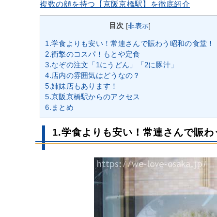
複数の顔を持つ【京阪京橋駅】を徹底紹介
目次
[
非表示
]
1.学食よりも安い！常連さんで賑わう昭和の食堂！
2.衝撃のコスパ！もとや定食
3.なぞの注文「1にうどん」「2に豚汁」
4.店内の雰囲気はどうなの？
5.姉妹店もあります！
5.京阪京橋駅からのアクセス
6.まとめ
1.学食よりも安い！常連さんで賑