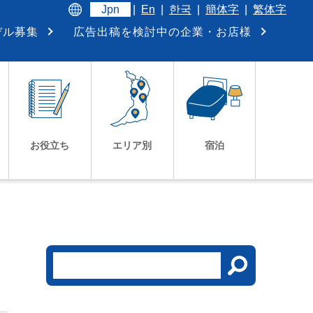
Jpn
|
En
|
한국
|
簡体字
|
繁体字
デル募集
広告出稿を検討中の企業・お店様
お役立ち
エリア別
宿泊