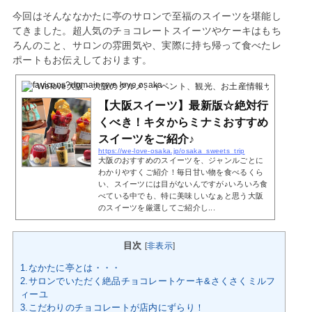
今回はそんななかたに亭のサロンで至福のスイーツを堪能し
てきました。超人気のチョコレートスイーツやケーキはもち
ろんのこと、サロンの雰囲気や、実際に持ち帰って食べたレ
ポートもお伝えしております。
Welove大阪・大阪のグルメ、イベント、観光、お土産情報サイト
4 Poc
【大阪スイーツ】最新版☆絶対行
くべき！キタからミナミおすすめ
スイーツをご紹介♪
https://we-love-osaka.jp/osaka_sweets_trip
大阪のおすすめのスイーツを、ジャンルごとに
わかりやすくご紹介！毎日甘い物を食べるくら
い、スイーツには目がないんですが♪いろいろ食
べている中でも、特に美味しいなぁと思う大阪
のスイーツを厳選してご紹介し...
目次
[
非表示
]
1.なかたに亭とは・・・
2.サロンでいただく絶品チョコレートケーキ&さくさくミルフ
ィーユ
3.こだわりのチョコレートが店内にずらり！