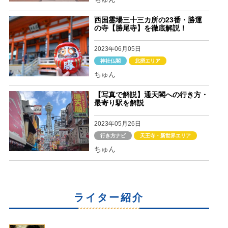
西国霊場三十三カ所の23番・勝運
の寺【勝尾寺】を徹底解説！
2023年06月05日
神社仏閣
北摂エリア
ちゅん
【写真で解説】通天閣への行き方・
最寄り駅を解説
2023年05月26日
行き方ナビ
天王寺・新世界エリア
ちゅん
ライター紹介