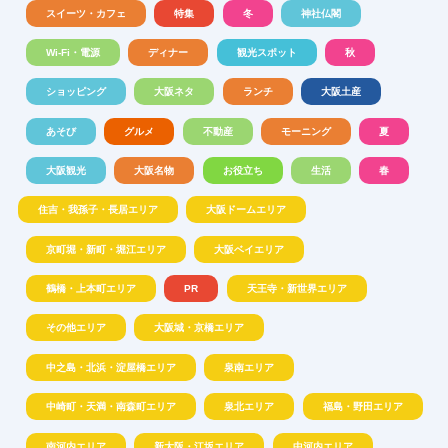
スイーツ・カフェ
特集
冬
神社仏閣
Wi-Fi・電源
ディナー
観光スポット
秋
ショッピング
大阪ネタ
ランチ
大阪土産
あそび
グルメ
不動産
モーニング
夏
大阪観光
大阪名物
お役立ち
生活
春
住吉・我孫子・長居エリア
大阪ドームエリア
京町堀・新町・堀江エリア
大阪ベイエリア
鶴橋・上本町エリア
PR
天王寺・新世界エリア
その他エリア
大阪城・京橋エリア
中之島・北浜・淀屋橋エリア
泉南エリア
中崎町・天満・南森町エリア
泉北エリア
福島・野田エリア
南河内エリア
新大阪・江坂エリア
中河内エリア