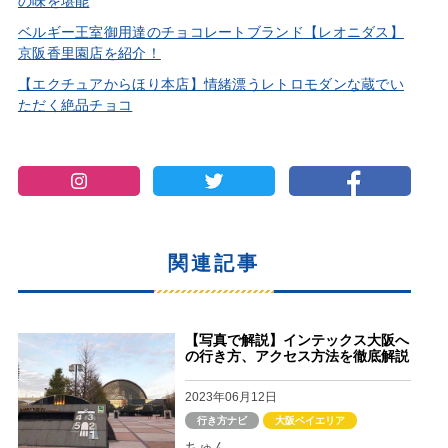
の味を堪能
ベルギー王室御用達のチョコレートブランド【レオニダス】
京阪香里園店を紹介！
【エクチュアからほり本店】情緒漂うレトロモダンな蔵でい
ただく絶品チョコ
関連記事
【写真で解説】インテックス大阪へ
の行き方、アクセス方法を徹底解説
2023年06月12日
行き方ナビ
大阪ベイエリア
ちゅん