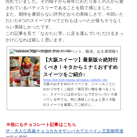
売れていました。その様子から長年にわたり多くの人から愛
されているパティスリーであることを肌で感じました。
また、期待を裏切らない評判どおりの美味しさで、今回いた
だいた4つのスイーツすべてどれもほっぺたが落ちそうなく
らい美味しかったです。
この記事を見て「なかたに亭」に足を運んでいただけるきっ
かけになれば嬉しく思います。
Welove大阪・大阪のグルメ、イベント、観光、お土産情報サイト
4 Poc
【大阪スイーツ】最新版☆絶対行
くべき！キタからミナミおすすめ
スイーツをご紹介♪
https://we-love-osaka.jp/osaka_sweets_trip
大阪のおすすめのスイーツを、ジャンルごとに
わかりやすくご紹介！毎日甘い物を食べるくら
い、スイーツには目がないんですが♪いろいろ食
べている中でも、特に美味しいなぁと思う大阪
のスイーツを厳選してご紹介し...
※他にもチョコレート記事はこちら
ザ・大人な高級チョコカカオサンパカでスペイン王室御用達