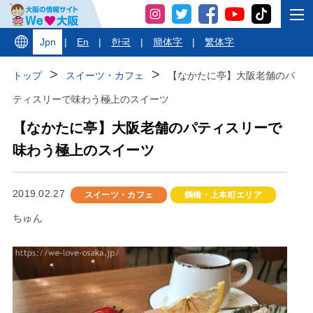
Jpn
|
En
|
한국
|
簡体字
|
繁体字
トップ
スイーツ・カフェ
【なかたに亭】大阪老舗のパ
ティスリーで味わう極上のスイーツ
【なかたに亭】大阪老舗のパティスリーで
味わう極上のスイーツ
2019.02.27
スイーツ・カフェ
鶴橋・上本町エリア
ちゅん