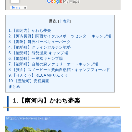
目次
[
非表示
]
1.【南河内】かわち夢楽
2.【河内長野】関西サイクルスポーツセンター キャンプ場
3.【舞洲】舞洲バーベキューパーク
4.【能勢町】クラインガルテン能勢
5.【能勢町】能勢温泉 キャンプ場
6.【能勢町】一里松キャンプ場
7.【能勢町】自然の森ファミリーオートキャンプ場
8.【箕面】スノーピーク箕面自然館・キャンプフィールド
9.【りんくう】RECAMPりんくう
10.【豊能町】安穏農園
まとめ
1.【南河内】かわち夢楽