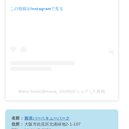
この投稿をInstagramで見る
Mana Soda(@mana_10v08)がシェアした投稿
名前：
舞洲バーベキューパーク
住所：
大阪市此花区北港緑地2-1-107