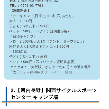
住所：
南河内郡河南町持尾732
TEL：
0721-93-7761
【利用料金】
『デイキャンプ(日帰り)※1名(匹)あたり』
大人：1,000円
子ども(15才以下)：500円
ペット：500円（ワクチン証明書必要）
『宿泊キャンプ』
ソロ：2,000円/大人1名（テント、タープ各1つ）
同伴者大人1名増えるごとに＋1,500円
※1組3名迄
子ども(15才以下)：無料
ペット：500円/1匹（ワクチン証明書必要）
アクセス：
「大阪駅」から車で約45分：南阪奈道路
「太子IC」～南河内グリーンロード経由
2.【河内長野】関西サイクルスポーツ
センター キャンプ場