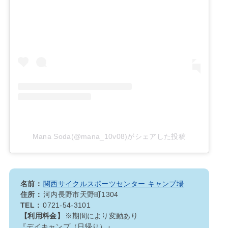
Mana Soda(@mana_10v08)がシェアした投稿
名前：
関西サイクルスポーツセンター キャンプ場
住所：
河内長野市天野町1304
TEL：
0721-54-3101
【利用料金】
※期間により変動あり
『デイキャンプ（日帰り）』