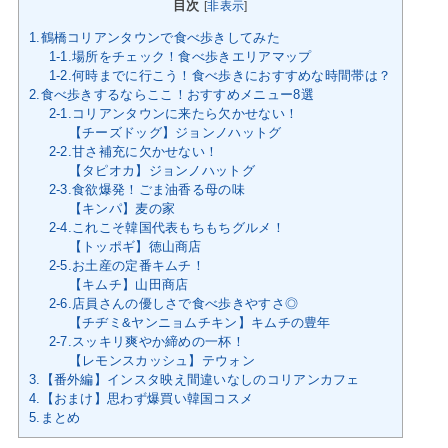
目次
[
非表示
]
1.鶴橋コリアンタウンで食べ歩きしてみた
1-1.場所をチェック！食べ歩きエリアマップ
1-2.何時までに行こう！食べ歩きにおすすめな時間帯は？
2.食べ歩きするならここ！おすすめメニュー8選
2-1.コリアンタウンに来たら欠かせない！
【チーズドッグ】ジョンノハットグ
2-2.甘さ補充に欠かせない！
【タピオカ】ジョンノハットグ
2-3.食欲爆発！ごま油香る母の味
【キンパ】麦の家
2-4.これこそ韓国代表もちもちグルメ！
【トッポギ】徳山商店
2-5.お土産の定番キムチ！
【キムチ】山田商店
2-6.店員さんの優しさで食べ歩きやすさ◎
【チヂミ&ヤンニョムチキン】キムチの豊年
2-7.スッキリ爽やか締めの一杯！
【レモンスカッシュ】テウォン
3.【番外編】インスタ映え間違いなしのコリアンカフェ
4.【おまけ】思わず爆買い韓国コスメ
5.まとめ