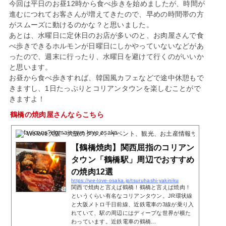
今回は平日のお昼12時から食べ歩きを始めましたが、時間が
進むにつれてお客さんが増えてきたので、早めの時間帯の方
がスムーズに動けるのかな？と思いました。
あとは、水曜日に定休日のお店が多いのと、お肉屋さんで食
べ歩きできるホルモンが日曜日にしかやっていないなどがあ
ったので、週末に行ったり、水曜日を避けて行くのがいいか
と思います。
お昼から食べ歩きすれば、韓国風カフェなどで途中休憩もで
きますし、1日たっぷりとコリアンタウンを楽しむことがで
きますよ！
鶴橋の焼肉屋さんならこちら
Welove大阪・大阪のグルメ、イベント、観光、お土産情報サイト
2020
【鶴橋焼肉】関西屈指のコリアン
タウン「鶴橋駅」周辺でおすすめ
の焼肉12選
https://we-love-osaka.jp/tsuruhashi-yakiniku
関西で焼肉と言えば鶴橋！鶴橋と言えば焼肉！
というくらい有名なコリアンタウン。JR環状線
と大阪メトロ千日前線、近鉄電車の3線が乗り入
れていて、駅の周辺にはディープな世界が横た
わっています。近鉄電車の鶴橋...