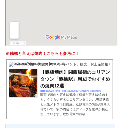
※鶴橋と言えば焼肉！こちらも参考に！
Welove大阪・大阪のグルメ、イベント、観光、お土産情報サイト
2020
【鶴橋焼肉】関西屈指のコリアン
タウン「鶴橋駅」周辺でおすすめ
の焼肉12選
https://we-love-osaka.jp/tsuruhashi-yakiniku
関西で焼肉と言えば鶴橋！鶴橋と言えば焼肉！
というくらい有名なコリアンタウン。JR環状線
と大阪メトロ千日前線、近鉄電車の3線が乗り入
れていて、駅の周辺にはディープな世界が横た
わっています。近鉄電車の鶴橋...