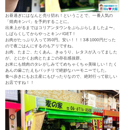
お昼過ぎにはなんと売り切れ！ということで、一番人気の
「焼肉キンパ」を予約することに。
出来上がるまではコリアンタウンをぶらぶらしましたよ〜。
しばらくしてからやっとキンパGET！
お肉がたっぷり入って350円。安い！！！3本1000円だった
ので夜ごはんにするのもアリですね。
お肉、たまご、たくあん、きゅうり、レタスが入ってました
が、とにかくお肉とたまごの存在感抜群。
お米にも焼肉のタレがしみててめちゃくちゃ美味しい！たく
あんの歯ごたえもバッチリで絶妙なハーモニーでした。
食べ歩きにもお土産にもぴったりなので、絶対行って欲しい
お店ですね！！