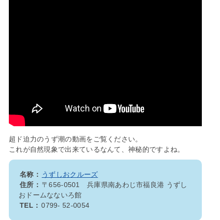
超ド迫力のうず潮の動画をご覧ください。
これが自然現象で出来ているなんて、神秘的ですよね。
名称：
うずしおクルーズ
住所：
〒656-0501 兵庫県南あわじ市福良港 うずし
おドームなないろ館
TEL：
0799- 52-0054