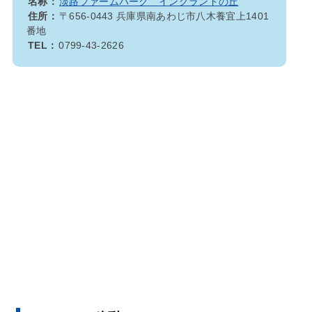
名称：
淡路ファームパーク イングランドの丘
住所：
〒656-0443 兵庫県南あわじ市八木養宜上1401
番地
TEL：
0799-43-2626