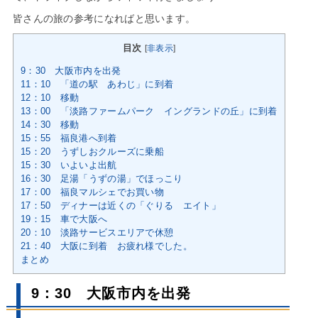
皆さんの旅の参考になればと思います。
目次
[
非表示
]
9：30 大阪市内を出発
11：10 「道の駅 あわじ」に到着
12：10 移動
13：00 「淡路ファームパーク イングランドの丘」に到着
14：30 移動
15：55 福良港へ到着
15：20 うずしおクルーズに乗船
15：30 いよいよ出航
16：30 足湯「うずの湯」でほっこり
17：00 福良マルシェでお買い物
17：50 ディナーは近くの「ぐりる エイト」
19：15 車で大阪へ
20：10 淡路サービスエリアで休憩
21：40 大阪に到着 お疲れ様でした。
まとめ
9：30 大阪市内を出発