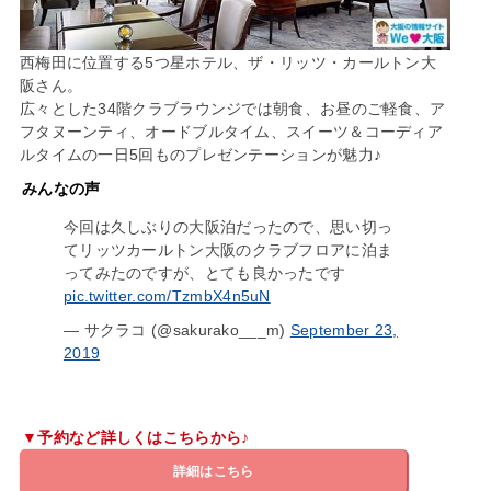
西梅田に位置する5つ星ホテル、ザ・リッツ・カールトン大
阪さん。
広々とした34階クラブラウンジでは朝食、お昼のご軽食、ア
フタヌーンティ、オードブルタイム、スイーツ＆コーディア
ルタイムの一日5回ものプレゼンテーションが魅力♪
みんなの声
今回は久しぶりの大阪泊だったので、思い切っ
てリッツカールトン大阪のクラブフロアに泊ま
ってみたのですが、とても良かったです
pic.twitter.com/TzmbX4n5uN
— サクラコ (@sakurako___m)
September 23,
2019
▼予約など詳しくはこちらから♪
詳細はこちら