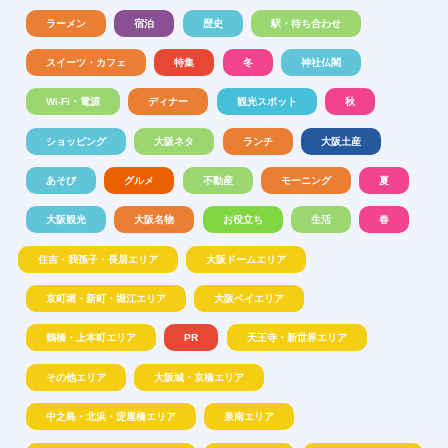
ラーメン
宿泊
歴史
駅・待ち合わせ
スイーツ・カフェ
特集
冬
神社仏閣
Wi-Fi・電源
ディナー
観光スポット
秋
ショッピング
大阪ネタ
ランチ
大阪土産
あそび
グルメ
不動産
モーニング
夏
大阪観光
大阪名物
お役立ち
生活
春
住吉・我孫子・長居エリア
大阪ドームエリア
京町堀・新町・堀江エリア
大阪ベイエリア
鶴橋・上本町エリア
PR
天王寺・新世界エリア
その他エリア
大阪城・京橋エリア
中之島・北浜・淀屋橋エリア
泉南エリア