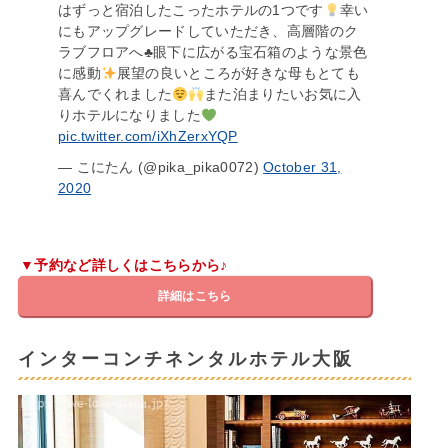
はずっと宿泊したこったホテルの1つです
幸い
にもアップグレードしていただき、高層階のク
ラブフロアへ
♣️
眼下に広がる宝石箱のような景色
に感動
展望の良いところが好きな母もとても
喜んでくれました
また泊まりたいお気に入
りホテルになりました
pic.twitter.com/iXhZerxYQP
— こにたん (@pika_pika0072)
October 31,
2020
▼予約など詳しくはこちらから♪
詳細はこちら
インターコンチネンタルホテル大阪