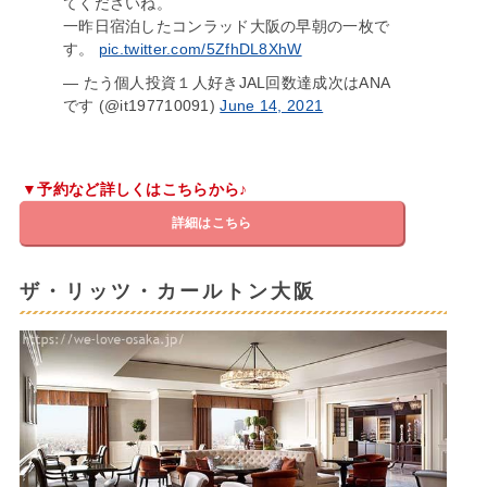
てくださいね。
一昨日宿泊したコンラッド大阪の早朝の一枚で
す。
pic.twitter.com/5ZfhDL8XhW
— たう個人投資１人好きJAL回数達成次はANA
です (@it197710091)
June 14, 2021
▼予約など詳しくはこちらから♪
詳細はこちら
ザ・リッツ・カールトン大阪