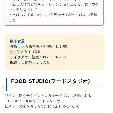
・差し入れなどでもらうとテンション上がる、女子ウケ
バッチリなお弁当
・次はお店で食べたいな♪と思わせる程のごはんの美味
しさ！
象印食堂
住所：
大阪市中央区難波5丁目1-60
なんばスカイオ6階
テイクアウト注文：
06-6568-9804
配達：
出前館
menu
のみ
FOOD STUDIO(フードスタジオ)
ワインに良く合うビストロ系オードブル、堺市にある
「FOOD STUDIO(フードスタジオ)」。
ビストロの味をおうちで気軽に楽しめるのが◎