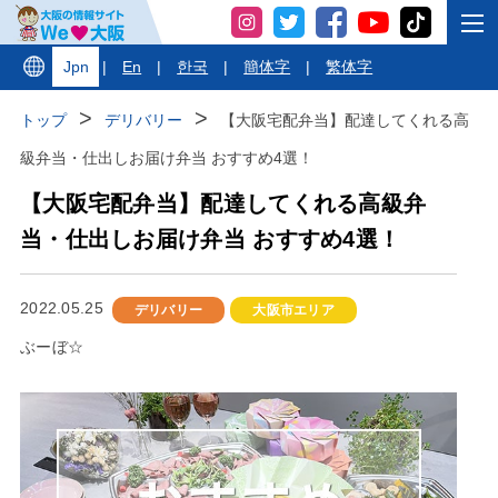
Jpn
|
En
|
한국
|
簡体字
|
繁体字
トップ
デリバリー
【大阪宅配弁当】配達してくれる高
級弁当・仕出しお届け弁当 おすすめ4選！
【大阪宅配弁当】配達してくれる高級弁
当・仕出しお届け弁当 おすすめ4選！
2022.05.25
デリバリー
大阪市エリア
ぶーぼ☆