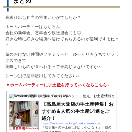
まとめ
高級仕出し弁当の特集いかがでしたか？
ホームパーティーはもちろん、
会社の新年会、忘年会や歓送迎会にも◎
好きな時に好きな場所へ届けてもらえるのが便利ですよね＾
＾
気のおけない仲間やファミリーと、ゆっくりおうちでリラッ
クスできて
美味しいものが食べれるって最高じゃないですか♪
シーン別で是非活用してみてください♪
▼ホームパーティーに手土産を持っていくならこちら♪
Welove大阪・大阪のグルメ、イベント、観光、お土産情報サイト
1 Poc
【高島屋大阪店の手土産特集】お
すすめ＆人気の手土産14選をご
紹介！
https://we-love-osaka.jp/osaka_temiyage
「取引先への手土産は何がいいかな？」「彼の