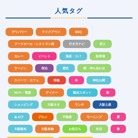
人気タグ
デリバリー
テイクアウト
BBQ
フードホール・レストラン街
行き方ナビ
求人
カレー
イベント
温泉・スパ
駐車場
ラーメン
宿泊
歴史
駅・待ち合わせ
スイーツ・カフェ
特集
冬
神社仏閣
Wi-Fi・電源
ディナー
観光スポット
秋
ショッピング
大阪ネタ
ランチ
大阪土産
あそび
グルメ
不動産
モーニング
夏
大阪観光
大阪名物
お役立ち
生活
春