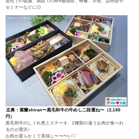
会社での会議、病院でのMR勉強会、研修、学会、説明会や
セミナーなどに◎
左奥：紫蘭shiran〜黒毛和牛の牛めし二段重ね〜（2,160
円）
黒毛和牛のしぐれ煮とステーキ、2種類の違うお肉が食べれ
るのが贅沢♪
お肉が柔らかくて美味し〜〜〜い♡