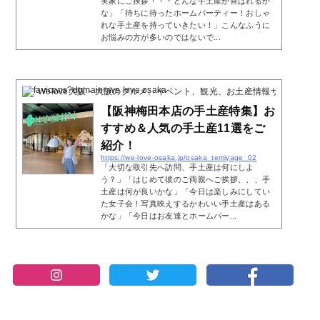
実家にご挨拶・・・どんな手土産が喜ばれるか
な」「待ちに待ったホームパーティー！おしゃ
れな手土産を持っていきたい！」こんなふうに
お悩みの方が多いのではないで...
Welove大阪・大阪のグルメ、イベント、観光、お土産情報サイト
1 Poc
【阪神梅田本店の手土産特集】お
すすめ＆人気の手土産11選をご
紹介！
https://we-love-osaka.jp/osaka_temiyage_02
「大切な取引先へ訪問、手土産は何にしよ
う？」「はじめて彼のご両親へご挨拶、、、手
土産は何が良いかな」「今日は楽しみにしてい
た女子会！写真映えするかわいい手土産はある
かな」「今日はお友達とホームパー...