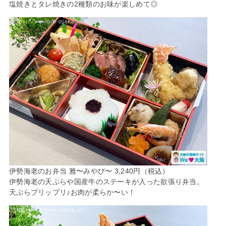
塩焼きとタレ焼きの2種類のお味が楽しめて◎
伊勢海老のお弁当 雅〜みやび〜 3,240円（税込）
伊勢海老の天ぷらや国産牛のステーキが入った欲張り弁当。
天ぷらプリップリ♪お肉が柔らか〜い！