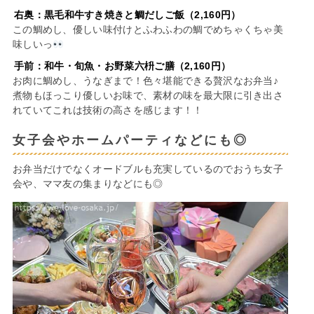
右奥：黒毛和牛すき焼きと鯛だしご飯（2,160円）
この鯛めし、優しい味付けとふわふわの鯛でめちゃくちゃ美
味しいっ
手前：和牛・旬魚・お野菜六枡ご膳（2,160円）
お肉に鯛めし、うなぎまで！色々堪能できる贅沢なお弁当♪
煮物もほっこり優しいお味で、素材の味を最大限に引き出さ
れていてこれは技術の高さを感じます！！
女子会やホームパーティなどにも◎
お弁当だけでなくオードブルも充実しているのでおうち女子
会や、ママ友の集まりなどにも◎