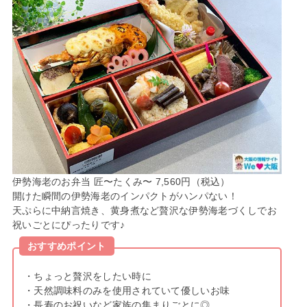
伊勢海老のお弁当 匠〜たくみ〜 7,560円（税込）
開けた瞬間の伊勢海老のインパクトがハンパない！
天ぷらに中納言焼き、黄身煮など贅沢な伊勢海老づくしでお
祝いごとにぴったりです♪
おすすめポイント
・ちょっと贅沢をしたい時に
・天然調味料のみを使用されていて優しいお味
・長寿のお祝いなど家族の集まりごとに◎