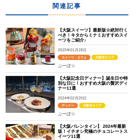
関連記事
【大阪スイーツ】最新版☆絶対行く
べき！キタからミナミおすすめスイ
ーツをご紹介♪
2025年01月28日
スイーツ・カフェ
大阪市エリア
ぶーぼ☆
【大阪記念日ディナー】誕生日や特
別な日に！おすすめ大阪の贅沢ディ
ナー11選
2024年02月20日
ディナー
大阪市エリア
ぶーぼ☆
【大阪バレンタイン】 2024年最新
版！イチオシ究極のチョコレートス
イーツ11選