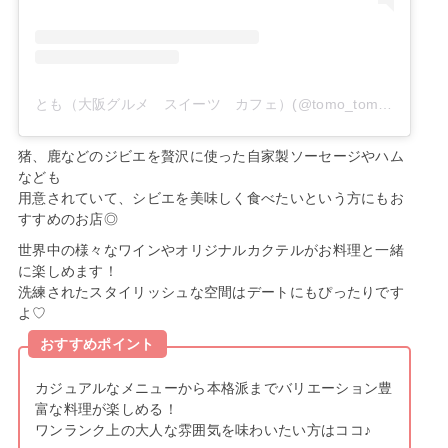
とも（大阪グルメ スイーツ カフェ）(@tomo_tomo_tomo123)がシェアした投稿
猪、鹿などのジビエを贅沢に使った自家製ソーセージやハム
なども
用意されていて、シビエを美味しく食べたいという方にもお
すすめのお店◎
世界中の様々なワインやオリジナルカクテルがお料理と一緒
に楽しめます！
洗練されたスタイリッシュな空間はデートにもぴったりです
よ♡
おすすめポイント
カジュアルなメニューから本格派までバリエーション豊
富な料理が楽しめる！
ワンランク上の大人な雰囲気を味わいたい方はココ♪