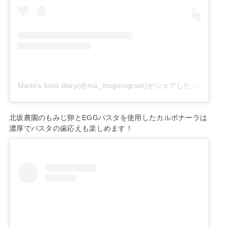
Mami’s food diary(@ma_mogmogram)がシェアした投稿
北坂農園のもみじ卵とEGGパスタを使用したカルボナーラは
濃厚でパスタの歯応えも楽しめます！