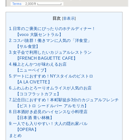
目次
[
非表示
]
1.日常のご褒美にぴったりのホテルディナー！
【voco 大阪セントラル】
2.コスパ抜群！働きマンに人気の「洋食堂」
【サル食堂】
3.女子会で利用したいカジュアルレストラン
【FRENCH BAGUETTE CAFE】
4.極上とんかつが味わえるお店
【ニューベイブ】
5.デートにおすすめ！NYスタイルのビストロ
【A LA CIVETTE】
6.ふわふわとろーりオムライスが人気のお店
【ココフラットカフェ】
7.記念日におすすめ！本町駅徒歩3分のカジュアルフレンチ
【ビストロ シードルバー アルモリカ】
8.日本酒好き必見のハイセンスな小料理店
【日本酒 青い林檎】
9.一人でも入りやすい！大人の隠れ家バル
【OPERA】
まとめ