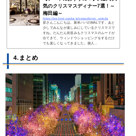
気のクリスマスディナー7選！～
梅田編～
https://we-love-osaka.jp/xmasdinner_umeda
皆さんこんにちは。新米パパのMALです。あと
少しでみんなが楽しみにしているクリスマスで
すね。だんだん街並みもクリスマスのムードが
出てきて、ウィンドウショッピングをするだけ
でも楽しくなってきました。個人...
4.まとめ