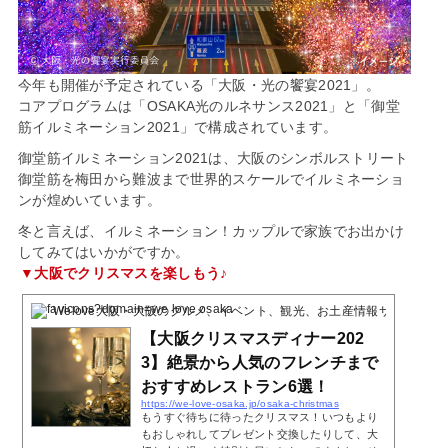
今年も開催が予定されている「大阪・光の饗宴2021」。
コアプログラムは「OSAKA光のルネサンス2021」と「御堂
筋イルミネーション2021」で構成されています。
御堂筋イルミネーション2021は、大阪のシンボルストリート
御堂筋を梅田から難波まで世界的スケールでイルミネーショ
ンが煌めいています。
冬と言えば、イルミネーション！カップルで家族でお出かけ
してみてはいかがですか。
▼大阪でクリスマスを楽しもう♪
Welove大阪・大阪のグルメ、イベント、観光、お土産情報サイト
2023.
【大阪クリスマスディナー202
3】絶景から人気のフレンチまで
おすすめレストラン6選！
https://we-love-osaka.jp/osaka-christmas
もうすぐ待ちに待ったクリスマス！いつもより
もおしゃれしてプレゼント交換したりして、大