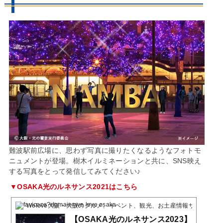
難波駅前広場に、思わず写真に撮りたくなるようなフォトモ
ニュメントが登場。樹木イルミネーションと共に、SNS映え
する写真をとって発信してみてください♪
▼OSAKA光のルネサンス2021はこちら
Welove大阪・大阪のグルメ、イベント、観光、お土産情報サイト
2 Poc
【OSAKA光のルネサンス2023】