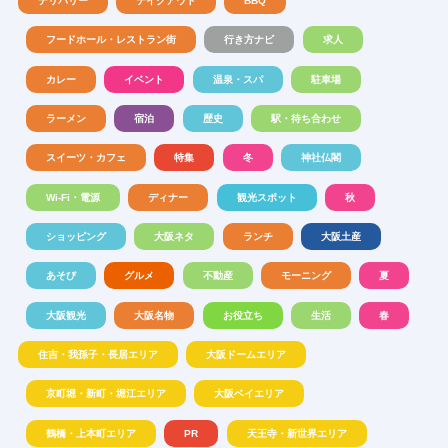
デリバリー
テイクアウト
BBQ
フードホール・レストラン街
行き方ナビ
求人
カレー
イベント
温泉・スパ
駐車場
ラーメン
宿泊
歴史
駅・待ち合わせ
スイーツ・カフェ
特集
冬
神社仏閣
Wi-Fi・電源
ディナー
観光スポット
秋
ショッピング
大阪ネタ
ランチ
大阪土産
あそび
グルメ
不動産
モーニング
夏
大阪観光
大阪名物
お役立ち
生活
春
住吉・我孫子・長居エリア
大阪ドームエリア
京町堀・新町・堀江エリア
大阪ベイエリア
鶴橋・上本町エリア
PR
天王寺・新世界エリア