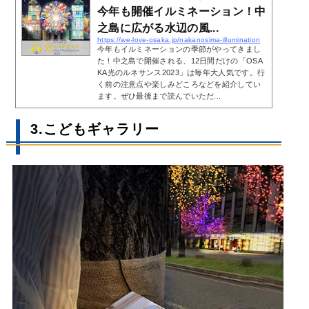
今年も開催イルミネーション！中
之島に広がる水辺の風...
https://we-love-osaka.jp/nakanosima-illumination
今年もイルミネーションの季節がやってきまし
た！中之島で開催される、12日間だけの「OSA
KA光のルネサンス2023」は毎年大人気です。行
く前の注意点や楽しみどころなどを紹介してい
ます。ぜひ最後まで読んでいただ...
3.こどもギャラリー