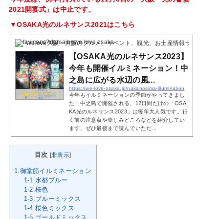
2021開宴式」は中止です。
▼OSAKA光のルネサンス2021はこちら
Welove大阪・大阪のグルメ、イベント、観光、お土産情報サイト
2 Poc
【OSAKA光のルネサンス2023】
今年も開催イルミネーション！中
之島に広がる水辺の風...
https://we-love-osaka.jp/nakanosima-illumination
今年もイルミネーションの季節がやってきまし
た！中之島で開催される、12日間だけの「OSA
KA光のルネサンス2023」は毎年大人気です。行
く前の注意点や楽しみどころなどを紹介してい
ます。ぜひ最後まで読んでいただ...
目次
[
非表示
]
1.御堂筋イルミネーション
1-1.水都ブルー
1-2.桜色
1-3.ブルーミックス
1-4.桜色ミックス
1-5.ゴールドミックス