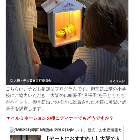
こちらは、子ども参加型プログラムです。御堂筋近隣の小学
校にご協力いただき、大阪の伝統張子“虎張子”を子どもたち
がペイント。御堂筋沿いの樹木に設置された木箱に可愛い虎
張子を設置します。
▼イルミネーションの後にディナーでもどうですか？
Welove大阪・大阪のグルメ、イベント、観光、お土産情報サイト
2019
【デートにおすすめ！】大阪で人