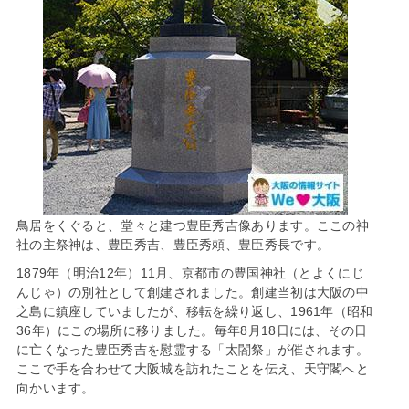
鳥居をくぐると、堂々と建つ豊臣秀吉像あります。ここの神
社の主祭神は、豊臣秀吉、豊臣秀頼、豊臣秀長です。
1879年（明治12年）11月、京都市の豊国神社（とよくにじ
んじゃ）の別社として創建されました。創建当初は大阪の中
之島に鎮座していましたが、移転を繰り返し、1961年（昭和
36年）にこの場所に移りました。毎年8月18日には、その日
に亡くなった豊臣秀吉を慰霊する「太閤祭」が催されます。
ここで手を合わせて大阪城を訪れたことを伝え、天守閣へと
向かいます。