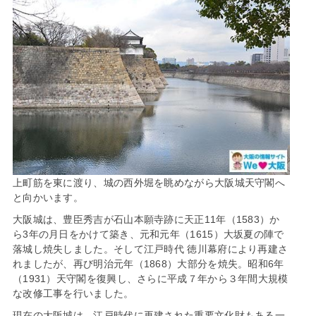
上町筋を東に渡り、城の西外堀を眺めながら大阪城天守閣へ
と向かいます。
大阪城は、豊臣秀吉が石山本願寺跡に天正11年（1583）か
ら3年の月日をかけて築き、元和元年（1615）大坂夏の陣で
落城し焼失しました。そして江戸時代 徳川幕府により再建さ
れましたが、再び明治元年（1868）大部分を焼失。昭和6年
（1931）天守閣を復興し、さらに平成７年から３年間大規模
な改修工事を行いました。
現在の大阪城は、江戸時代に再建された重要文化財もある一