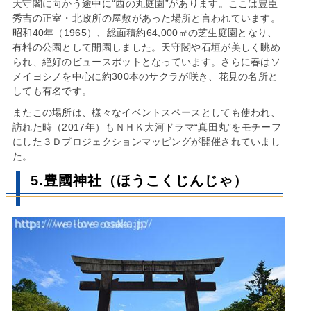
天守閣に向かう途中に“西の丸庭園”があります。ここは豊臣
秀吉の正室・北政所の屋敷があった場所と言われています。
昭和40年（1965）、総面積約64,000㎡の芝生庭園となり、
有料の公園として開園しました。天守閣や石垣が美しく眺め
られ、絶好のビュースポットとなっています。さらに春はソ
メイヨシノを中心に約300本のサクラが咲き、花見の名所と
しても有名です。
またこの場所は、様々なイベントスペースとしても使われ、
訪れた時（2017年）もＮＨＫ大河ドラマ“真田丸”をモチーフ
にした３Ｄプロジェクションマッピングが開催されていまし
た。
5.豊國神社（ほうこくじんじゃ）