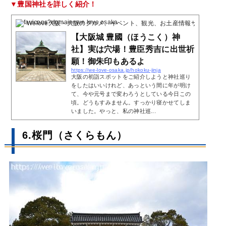
▼豊国神社を詳しく紹介！
Welove大阪・大阪のグルメ、イベント、観光、お土産情報サイト
2019
【大阪城 豊國（ほうこく）神
社】実は穴場！豊臣秀吉に出世祈
願！御朱印もあるよ
https://we-love-osaka.jp/hokoku-jinja
大阪の初詣スポットをご紹介しようと神社巡り
をしたはいいけれど、あっという間に年が明け
て、今や元号まで変わろうとしている今日この
頃。どうもすみません。すっかり寝かせてしま
いました。やっと、私の神社巡...
6.桜門（さくらもん）