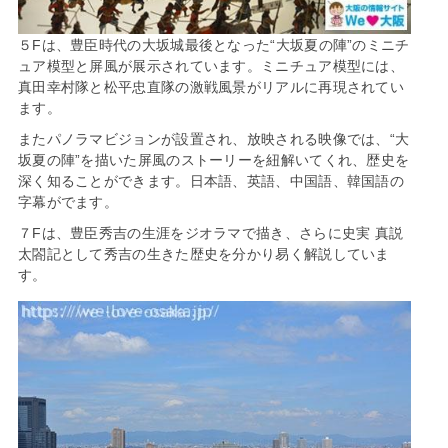
５Fは、豊臣時代の大坂城最後となった“大坂夏の陣”のミニチ
ュア模型と屏風が展示されています。ミニチュア模型には、
真田幸村隊と松平忠直隊の激戦風景がリアルに再現されてい
ます。
またパノラマビジョンが設置され、放映される映像では、“大
坂夏の陣”を描いた屏風のストーリーを紐解いてくれ、歴史を
深く知ることができます。日本語、英語、中国語、韓国語の
字幕がでます。
７Fは、豊臣秀吉の生涯をジオラマで描き、さらに史実 真説
太閤記として秀吉の生きた歴史を分かり易く解説していま
す。