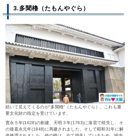
3.多聞櫓（たもんやぐら）
続いて見えてくるのが“多聞櫓”（たもんやぐら）。これも重
要文化財の指定を受けています。
寛永５年(1628)の創建、天明３年(1783)に落雷で焼失し、そ
の後嘉永元年(1848)に再建されました。そして昭和31年に解
体修理されました。他の櫓は、全て焼失しているため、城内