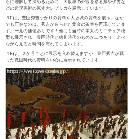
らに理解して深めるために、大坂城の外観を彩る鯱や伏虎な
どの造形美術の原寸大レプリカを展示しています。
３Fは、豊臣秀吉ゆかりの資料や大坂城の資料を展示。なか
でも圧巻なのは、秀吉が造らせた黄金の茶室を再現していま
す。一見の価値ありです！他にも当時の本丸のミニチュア模
型も展示され、豊臣時代と徳川時代のものが二つあり、比べ
ながら見ると時間を忘れてしまいます。
４Fは、２か月ごとに展示を入れ替えますが、豊臣秀吉が戦
った戦国時代の資料を中心に展示されています。