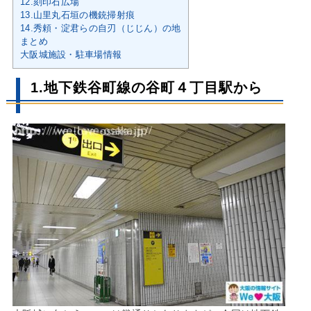
12.刻印石広場
13.山里丸石垣の機銃掃射痕
14.秀頼・淀君らの自刃（じじん）の地
まとめ
大阪城施設・駐車場情報
1.地下鉄谷町線の谷町４丁目駅から