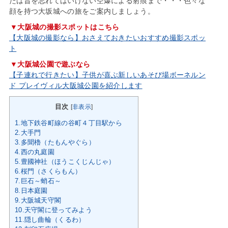
たは昔を忘れてはいけない空爆による射痕まで・・・色々な
顔を持つ大坂城への旅をご案内しましょう。
▼大阪城の撮影スポットはこちら
【大阪城の撮影なら】おさえておきたいおすすめ撮影スポッ
ト
▼大阪城公園で遊ぶなら
【子連れで行きたい】子供が喜ぶ新しいあそび場ボーネルン
ド プレイヴィル大阪城公園を紹介します
目次
[
非表示
]
1.地下鉄谷町線の谷町４丁目駅から
2.大手門
3.多聞櫓（たもんやぐら）
4.西の丸庭園
5.豊國神社（ほうこくじんじゃ）
6.桜門（さくらもん）
7.巨石～蛸石～
8.日本庭園
9.大阪城天守閣
10.天守閣に登ってみよう
11.隠し曲輪（くるわ）