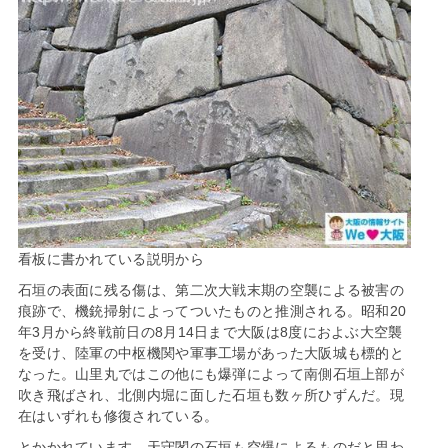
看板に書かれている説明から
石垣の表面に残る傷は、第二次大戦末期の空襲による被害の
痕跡で、機銃掃射によってついたものと推測される。昭和20
年3月から終戦前日の8月14日まで大阪は8度におよぶ大空襲
を受け、陸軍の中枢機関や軍事工場があった大阪城も標的と
なった。山里丸ではこの他にも爆弾によって南側石垣上部が
吹き飛ばされ、北側内堀に面した石垣も数ヶ所ひずんだ。現
在はいずれも修復されている。
とかかれています。天守閣の石垣も空爆によるものだと思わ