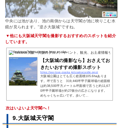
中央には池があり、池の南側からは天守閣が池に映りこむ水
鏡が見られます。”逆さ大阪城”ですね。
▼他にも大阪城天守閣を撮影するおすすめのスポットを紹介
しています。
Welove大阪・大阪のグルメ、イベント、観光、お土産情報サイト
2016
【大阪城の撮影なら】おさえてお
きたいおすすめ撮影スポット
https://we-love-osaka.jp/osakacastle-spot
大阪城公園はとても広く総面積105.6haありま
す。坪で言うと 319,440坪甲子園球場の総面積
は約38,500平方メートル坪面積で言うと約11,67
0坪甲子園球場が約27個分の広さになります。
めちゃくちゃ広いです。歩いて...
次はいよいよ天守閣へ！
9.大阪城天守閣