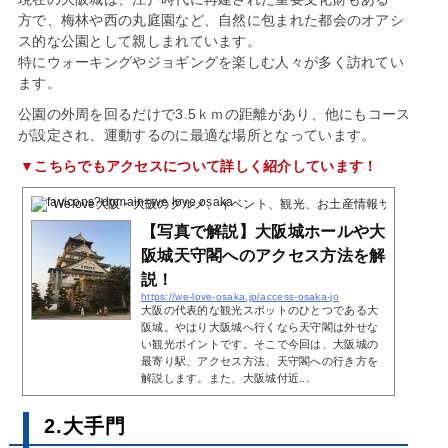
方で、梅林や西の丸庭園など、自然に包まれた都会のオアシ
ス的な公園として親しまれています。
特にウォーキングやジョギングを楽しむ人々が多く訪れてい
ます。
公園の外周を回るだけで3.5ｋｍの距離があり、他にもコース
が設定され、運動するのに最適な場所となっています。
▼こちらでもアクセスについて詳しく紹介しています！
Welove大阪・大阪のグルメ、イベント、観光、お土産情報サイト
2019
【写真で解説】大阪城ホールや大
阪城天守閣へのアクセス方法を解
説！
https://we-love-osaka.jp/access-osaka-jo
大阪の代表的な観光スポットのひとつである大
阪城。やはり大阪城へ行くなら天守閣は外せな
い観光ポイントです。そこで今回は、大阪城の
最寄り駅、アクセス方法、天守閣への行き方を
解説します。また、大阪城付近...
2.大手門