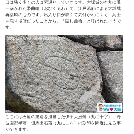
口は狭く多くの人は素通りしていきます。大坂城の本丸に唯
一築かれた帯曲輪（おびくるわ）で、江戸幕府による大坂城
再築時のものです。出入り口が狭くて気付かれにくく、兵士
を隠す場所だったことから、「隠し曲輪」と呼ばれたそうで
す。
ここには石垣の築造を担当した伊予大洲藩（丸に十字）、丹
波園部半藩・但馬出石藩（丸にニ八）の刻印を間近に見る事
ができます。