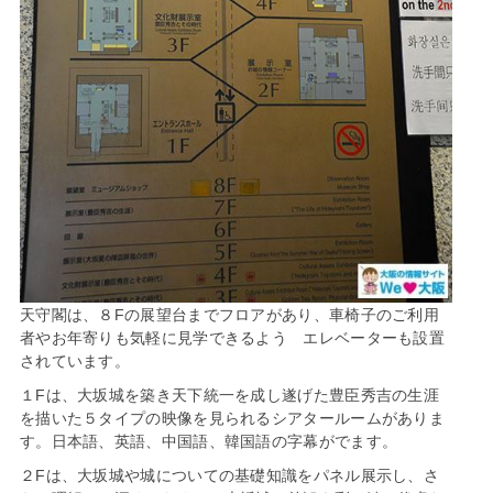
天守閣は、８Fの展望台までフロアがあり、車椅子のご利用
者やお年寄りも気軽に見学できるよう エレベーターも設置
されています。
１Fは、大坂城を築き天下統一を成し遂げた豊臣秀吉の生涯
を描いた５タイプの映像を見られるシアタールームがありま
す。日本語、英語、中国語、韓国語の字幕がでます。
２Fは、大坂城や城についての基礎知識をパネル展示し、さ