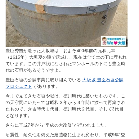
豊臣秀吉が造った大坂城は、およそ400年前の元和元年
（1615年）大坂夏の陣で落城し、現在は全て土の下に埋もれ
ています。この井戸状になされたマンホールの下にも豊臣時
代の石垣があるそうですよ。
豊臣石垣の公開事業に取り組んでいる
大坂城 豊臣石垣公開
プロジェクト
があります。
今まで見てきた石垣や堀は、徳川時代に築いたものです。こ
の天守閣にいたっては昭和３年から３年間に渡って再築され
たもので、秀吉時代１代目、徳川時代２代目、そして3代目
となります。
さらに平成7年から“平成の大改修”が行われました。
耐震性、耐久性を備えた建造物に生まれ変わり、平成9年“登