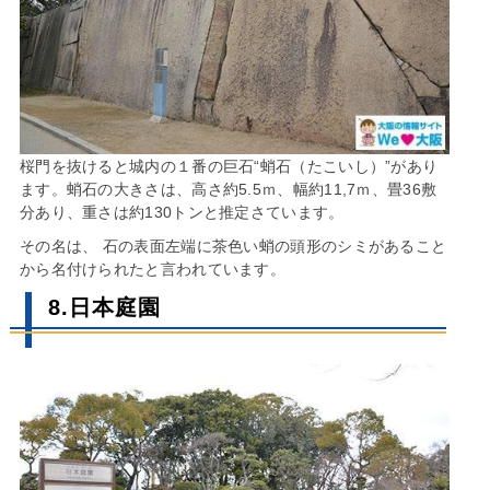
桜門を抜けると城内の１番の巨石“蛸石（たこいし）”があり
ます。蛸石の大きさは、高さ約5.5ｍ、幅約11,7ｍ、畳36敷
分あり、重さは約130トンと推定さています。
その名は、 石の表面左端に茶色い蛸の頭形のシミがあること
から名付けられたと言われています。
8.日本庭園