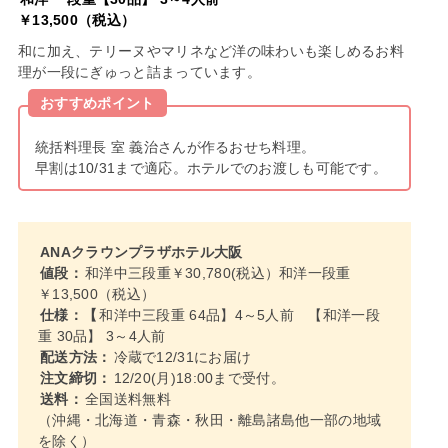
￥13,500（税込）
和に加え、テリーヌやマリネなど洋の味わいも楽しめるお料
理が一段にぎゅっと詰まっています。
おすすめポイント
統括料理長 室 義治さんが作るおせち料理。
早割は10/31まで適応。ホテルでのお渡しも可能です。
ANAクラウンプラザホテル大阪
値段：
和洋中三段重￥30,780(税込）和洋一段重
￥13,500（税込）
仕様：【
和洋中三段重 64品】4～5人前 【和洋一段
重 30品】 3～4人前
配送方法：
冷蔵で12/31にお届け
注文締切：
12/20(月)18:00まで受付。
送料：
全国送料無料
（沖縄・北海道・青森・秋田・離島諸島他一部の地域
を除く）