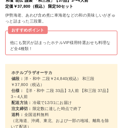
和食 花伝 謹製 「和三段」【37品】3〜4人前
定価￥37,800（税込） 限定50セット
伊勢海老、あわび含め煮に車海老などの和の美味しいがぎゅ
っと詰まった三段重。
おすすめポイント
他にも贅沢が詰まったホテルVIP様用特選おせち料理な
ど全4種類！
ホテルプラザオーサカ
値段：
洋・和中 二段￥24,840(税込） 和三段
￥37,800（税込）
仕様：
【洋・和中 二段 33品】3人前 【和三段 37品】
3～4人前
配送方法：
冷蔵で12/31にお届け
注文締切：
限定数に達した時点で終了
送料：
全国送料無料
（北海道、沖縄、東北、および一部の地域、離島を除
いて配送）