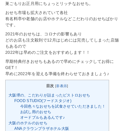
巣ごもりお正月用にちょっとリッチなおせち。
おせち市場も拡大されていて各社
有名料亭や老舗のお店やホテルなどこだわりのおせちばかり
です。
2021年のおせちは、コロナの影響もあり
どのお店も注文殺到で12月はじめには完売してしまった店舗
もあるので
2022年は早めのご注文をおすすめします！！
早期特典付きおせちもあるので早めにチェックしてお得に
GET！
早めに2022年を迎える準備を終わらせておきましょう♪
目次
[
非表示
]
大阪堺の、こだわりが詰まったビストロおせち
FOOD STUDIO(フードスタジオ)
今回色々なおせちを試食させていただきました！
お試し用のおせち
オードブルもあるんです♪
大阪のホテルのおせち
ANAクラウンプラザホテル大阪