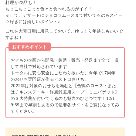
料理が22品も！
ちょこちょこっと色々と食べれるのがイイ！
そして、デザートにショコラムースまで付いてるのもスイー
ツ好きには嬉しいポイント♪
これを大晦日用に用意しておいて、ゆっくり年越しもいいで
すよね！
おすすめポイント
おせちの企画から開発・製造・販売・発送まで全て一貫
して自社で対応されています。
トータルに安心安全にこだわり抜いた、今年で17周年
のおせち専門店が作るビストロおせち。
2022年は対象のおせちを頼むと【合鴨のローストまた
はチキンステーキ・洋風雑煮用スープ・ミニバゲット】
の３大特典が付いてくるのも魅力のひとつです！12/1
9:59まで早割もあるので是非各サイトをご覧になってみ
てください。