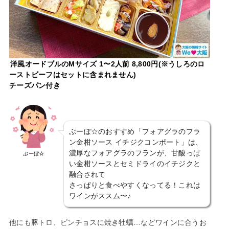
洋風オードブルのMサイズ 1〜2人前 8,800円(※うしろのロ
ーストビーフはセットに含まれません)
チーズパン付き
ぶーぼ☆のおすすめ「フォアグラのフラ
ン金柑ソース イチジクコンポート」は、
濃厚なフォアグラのフランが、甘酸っぱ
ぶーぼ☆
い金柑ソースとセミドライのイチジクと
融合されて
さっぱりと食べやすくなってる！これは
ワインがススム〜♪
他にも豚トロ、ピンチョスに焼き牡蠣…などワインに合うお