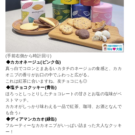
(手前右側から時計回り)
◆カカオネージュ(ピンク缶)
真っ白でコロンとまあるいカタチのネージュの食感と、カカ
オニブの香りがお口の中でふわっと広がる。
これは紅茶に合いますね。友チョコにも◎
◆塩チョコクッキー(青缶)
ほろっとしっとりしたチョコレートの甘さとお塩の塩味がベ
ストマッチ。
カカオがしっかり味わえる一品で紅茶、珈琲、お酒となんで
も合う♪
◆ディアマンカカオ(緑缶)
フルーティーなカカオニブがいっぱい詰まった大人なクッキ
ー！