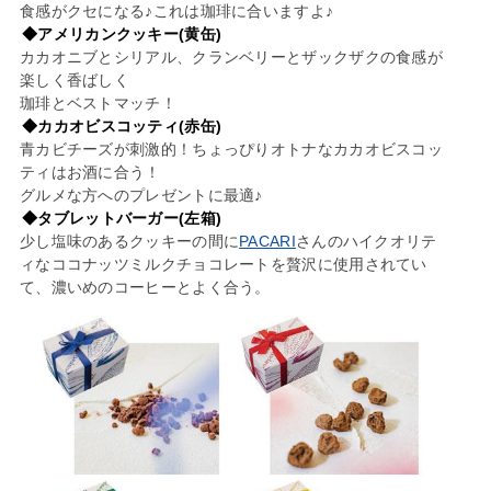
食感がクセになる♪これは珈琲に合いますよ♪
◆アメリカンクッキー(黄缶)
カカオニブとシリアル、クランベリーとザックザクの食感が
楽しく香ばしく
珈琲とベストマッチ！
◆カカオビスコッティ(赤缶)
青カビチーズが刺激的！ちょっぴりオトナなカカオビスコッ
ティはお酒に合う！
グルメな方へのプレゼントに最適♪
◆タブレットバーガー(左箱)
少し塩味のあるクッキーの間に
PACARI
さんのハイクオリテ
ィなココナッツミルクチョコレートを贅沢に使用されてい
て、濃いめのコーヒーとよく合う。