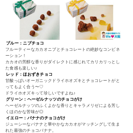
ブルー：ニブチョコ
フルーティーなカカオニブとチョコレートの絶妙なコンビネ
ーション！
カカオの芳醇な香りがダイレクトに感じれてカリカリっとし
た食感も楽しい♪
レッド：ほおずきチョコ
甘酸っぱいオーガニックドライホオズキとチョコレートがと
ってもよく合う〜♡
ドライホオズキって珍しいですよね♪
グリーン：ヘーゼルナッツのチョコがけ
ヘーゼルナッツのふくよかな香りとキャラメリゼによる芳し
くほのかな苦味が◎
イエロー：バナナのチョコがけ
ジューシーなバナナと華やかなカカオがマッチングして生ま
れた最強のチョコバナナ。