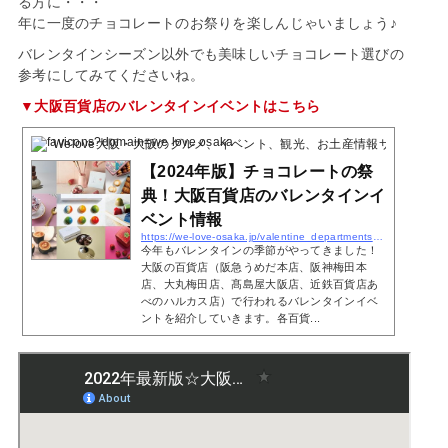
る方に・・・
年に一度のチョコレートのお祭りを楽しんじゃいましょう♪
バレンタインシーズン以外でも美味しいチョコレート選びの
参考にしてみてくださいね。
▼大阪百貨店のバレンタインイベントはこちら
Welove大阪・大阪のグルメ、イベント、観光、お土産情報サイト
2024
【2024年版】チョコレートの祭
典！大阪百貨店のバレンタインイ
ベント情報
https://we-love-osaka.jp/valentine_departmentstore
今年もバレンタインの季節がやってきました！
大阪の百貨店（阪急うめだ本店、阪神梅田本
店、大丸梅田店、髙島屋大阪店、近鉄百貨店あ
べのハルカス店）で行われるバレンタインイベ
ントを紹介していきます。各百貨...