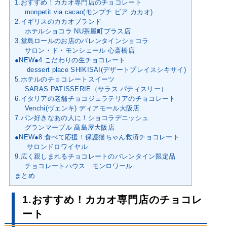
1.おすすめ！カカオ専門店のチョコレート
monpetit via cacao(モンプチ ビア カカオ)
2.イギリスのカカオブランド
ホテルショコラ NU茶屋町プラス店
3.堂島ロールのお店のバレンタインショコラ
サロン・ド・モンシェール 心斎橋店
●NEW●4.こだわりの生チョコレート
dessert place SHIKISAI(デザートプレイスシキサイ)
5.ホテルのチョコレートスイーツ
SARAS PATISSERIE（サラス パティスリー）
6.イタリアの老舗チョコジェラテリアのチョコレート
Venchi(ヴェンキ) ディアモール大阪店
7.パン好きなあの人に！ショコラデニッシュ
グランマーブル 髙島屋大阪店
●NEW●8.食べて応援！保護猫ちゃん救済チョコレート
サロンドロワイヤル
9.広く親しまれるチョコレートのバレンタイン限定品
チョコレートハウス モンロワール
まとめ
1.おすすめ！カカオ専門店のチョコレ
ート