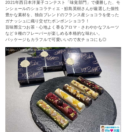
2021年西日本洋菓子コンテスト「味覚部門」で優勝した、モ
ンシェールのショコラティエ・鮫島英樹さんが厳選した個性
豊かな素材を、独自ブレンドのフランス産ショコラを使った
ガナッシュに織り交ぜたボンボンショコラ！
旨味際立つお茶・心地よく香るアロマ・さわやかなフルーツ
など９種のフレーバーが楽しめる本格的な味わい。
パッケージもカラフルで可愛いいので友チョコにも◎