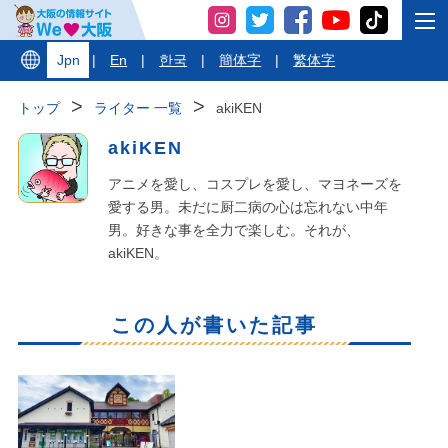
Jpn
|
En
|
한국
|
簡体字
|
繁体字
トップ
ライター 一覧
akiKEN
akiKEN
アニメを愛し、コスプレを愛し、マヨネーズを
愛する男。未だに厨二病の心は忘れない中年
男。好きな事を全力で楽しむ。それが、
akiKEN。
この人が書いた記事