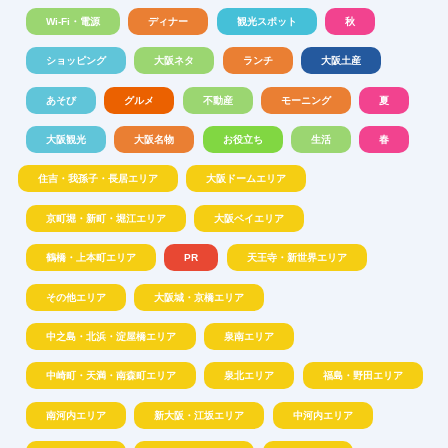
Wi-Fi・電源
ディナー
観光スポット
秋
ショッピング
大阪ネタ
ランチ
大阪土産
あそび
グルメ
不動産
モーニング
夏
大阪観光
大阪名物
お役立ち
生活
春
住吉・我孫子・長居エリア
大阪ドームエリア
京町堀・新町・堀江エリア
大阪ベイエリア
鶴橋・上本町エリア
PR
天王寺・新世界エリア
その他エリア
大阪城・京橋エリア
中之島・北浜・淀屋橋エリア
泉南エリア
中崎町・天満・南森町エリア
泉北エリア
福島・野田エリア
南河内エリア
新大阪・江坂エリア
中河内エリア