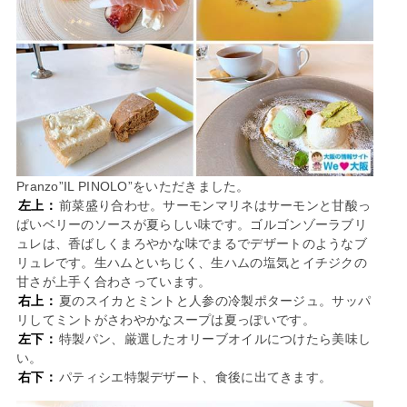
Pranzo”IL PINOLO”をいただきました。
左上：
前菜盛り合わせ。サーモンマリネはサーモンと甘酸っ
ぱいベリーのソースが夏らしい味です。ゴルゴンゾーラブリ
ュレは、香ばしくまろやかな味でまるでデザートのようなブ
リュレです。生ハムといちじく、生ハムの塩気とイチジクの
甘さが上手く合わさっています。
右上：
夏のスイカとミントと人参の冷製ポタージュ。サッパ
リしてミントがさわやかなスープは夏っぽいです。
左下：
特製パン、厳選したオリーブオイルにつけたら美味し
い。
右下：
パティシエ特製デザート、食後に出てきます。