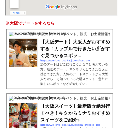
※大阪でデートをするなら
Welove大阪・大阪のグルメ、イベント、観光、お土産情報サイト
2 Poc
【大阪デート】大阪人がおすすめ
する！カップルで行きたい所がす
ぐ見つかるスポッ...
https://we-love-osaka.jp/osaka-date
次のデートはどこに行こうかな？と考えている
方。最近のデート、マンネリ化してきたなぁと
感じてきた方。人気のデートスポットから大阪
人だからこそ知っている穴場スポット、意外に
楽しいスポットなど紹介してい...
Welove大阪・大阪のグルメ、イベント、観光、お土産情報サイト
4 Poc
【大阪スイーツ】最新版☆絶対行
くべき！キタからミナミおすすめ
スイーツをご紹介♪
https://we-love-osaka.jp/osaka_sweets_trip