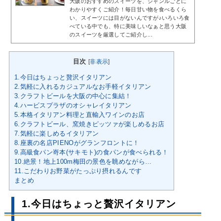
大阪のおすすめのスイーツを、ジャンルごとに
わかりやすくご紹介！毎日甘い物を食べるくら
い、スイーツには目がないんですが♪いろいろ食
べている中でも、特に美味しいなぁと思う大阪
のスイーツを厳選してご紹介し...
目次
[
非表示
]
1.今日はちょっと贅沢イタリアン
2.気軽に入れるカジュアルなお手軽イタリアン
3.クラフトビールを大阪の中心に集結！
4.ハービスプラザのオシャレイタリアン
5.本格イタリアン料理と直輸入ワインのお店
6.クラフトビール、窯焼きピッツァが楽しめるお店
7.気軽に楽しめるイタリアン
8.座裏の名店PIENOがグランフロントに！
9.高級食パン嵜本(サキモト)の食パンが食べられる！
10.絶景！地上100m梅田の景色を眺めながら…
11.こだわりお野菜がたっぷり摂れるんです
まとめ
1.今日はちょっと贅沢イタリアン