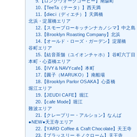
9.【ロングウォークコーヒー】南森町
10.【TeeTa（テータ）】西天満
11.【dieci（ディエチ）】天満橋
北浜・淀屋橋エリア
12.【スモーブローキッチンナカノシマ】中之島
13.【Brooklyn Roasting Company】北浜
14.【オールド・ローズ・ガーデン】淀屋橋
谷町エリア
15.【結音茶舗（ユイオンチャホ）】谷町六丁目
本町・心斎橋エリア
16.【IVY＆NAVYcafe】本町
17.【圓子（MARUKO）】南船場
18.【Brooklyn Parlor OSAKA】心斎橋
堀江エリア
19.【JEUDI CAFE】堀江
20.【cafe Mode】堀江
難波エリア
21.【クレープリー・アルション】なんば
●NEW●天王寺エリア
22.【YARD Coffee & Craft Chocolate】天王寺
23.【ブラッスリー モノクローム】天王寺