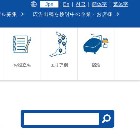
Jpn
|
En
|
한국
|
簡体字
|
繁体字
デル募集
広告出稿を検討中の企業・お店様
お役立ち
エリア別
宿泊