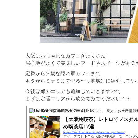
大阪はおしゃれなカフェがたくさん！
居心地がよくて美味しいフードやスイーツがある
定番から穴場な隠れ家カフェまで
キタからミナミまでぐる〜り地域別に紹介してい
今後は郊外エリアも追加していきますので
まずは定番エリアから攻めてみてください＾＾
Welove大阪・大阪のグルメ、イベント、観光、お土産情報
【大阪純喫茶】レトロでノスタ
め喫茶店12選
https://we-love-osaka.jp/osaka_jyunkissa
ディープでレトロな大阪の純喫茶...モーニン